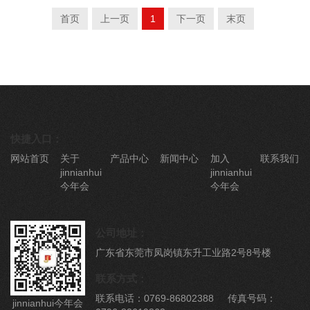
首页
上一页
1
下一页
末页
快捷入口：
网站首页
关于
产品中心
新闻中心
加入
联系我们
jinnianhui
jinnianhui
今年会
今年会
公司地址：
广东省东莞市凤岗镇东升工业路2号8号楼
联系方式：
联系电话：0769-86802388 传真号码：
jinnianhui今年会