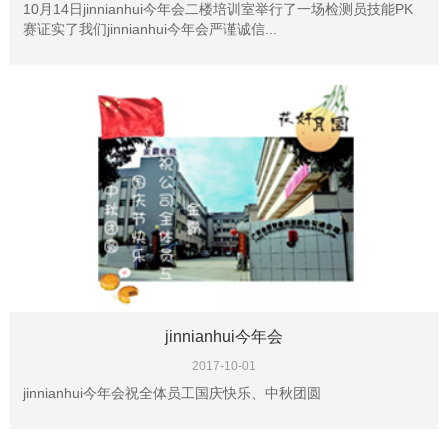
10月14日jinnianhui今年会二楼培训室举行了一场检测员技能PK
赛证实了我们jinnianhui今年会严谨诚信...
jinnianhui今年会
2017-10-01
jinnianhui今年会祝全体员工国庆快乐、中秋团圆