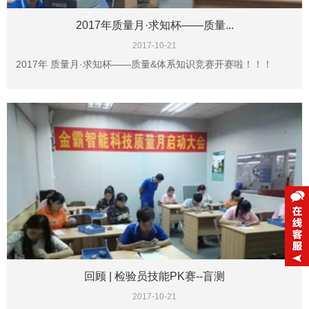
2017年质量月·求知杯——质量...
2017-10-21
2017年 质量月·求知杯——质量&体系知识竞赛开赛啦！！！
回顾 | 检验员技能PK赛--盲测
2017-10-21