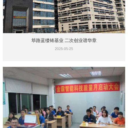
筚路蓝缕铸基业 二次创业谱华章
2025-05-25