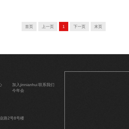
首页
上一页
1
下一页
末页
心
加入jinnianhui
联系我们
今年会
业路2号8号楼