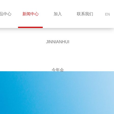
品中心
新闻中心
加入
联系我们
EN
JINNIANHUI
今年会