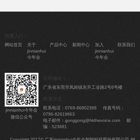
快捷入口：
网站首页
关于
产品中心
新闻中心
加入
联系我们
jinnianhui
jinnianhui
今年会
今年会
公司地址：
广东省东莞市凤岗镇东升工业路2号8号楼
联系方式：
联系电话：0769-86802388 传真号码：
jinnianhui今年会
0796-82619863
微信公众号
电子邮件：gonggong@hkthevoice.com 邮
编：523681
Copyright 2017© 广东jinnianhui今年会智能科技股份有限公司 All