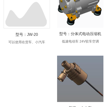
型号：分体式电动压缩机
型号：JW-20
低速电动车 24V驻车空调
可以使用在货车、小汽车