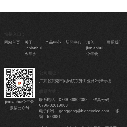
快捷入口：
网站首页
关于
产品中心
新闻中心
加入
联系我们
jinnianhui
jinnianhui
今年会
今年会
公司地址：
广东省东莞市凤岗镇东升工业路2号8号楼
联系方式：
联系电话：0769-86802388 传真号码：
jinnianhui今年会
0796-82619863
微信公众号
电子邮件：gonggong@hkthevoice.com 邮
编：523681